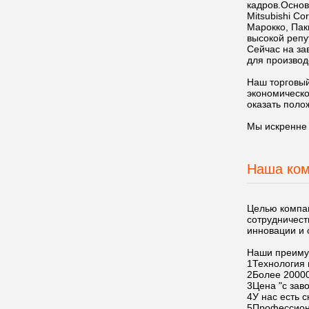
кадров.Основ
Mitsubishi Co
Марокко, Пак
высокой репу
Сейчас на за
для производ
Наш торговый
экономическо
оказать поло
Мы искренне 
Наша ко
Целью компан
сотрудничест
инновации и 
Наши преиму
1Технология 
2Более 20000
3Цена "с зав
4У нас есть 
5Профессиона