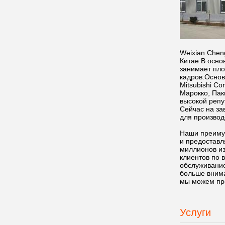
Weixian Chen
Китае.В осно
занимает пло
кадров.Основ
Mitsubishi Co
Марокко, Пак
высокой репу
Сейчас на за
для производ
Наши преимущ
и предоставл
миллионов из
клиентов по 
обслуживание
больше внима
мы можем пре
Услуги