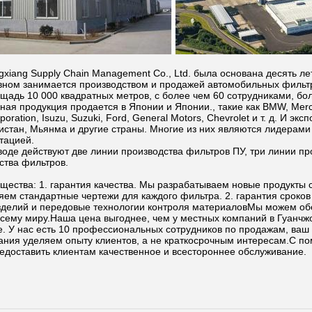
gxiang Supply Chain Management Co., Ltd. была основана десять л
вном занимается производством и продажей автомобильных фильт
щадь 10 000 квадратных метров, с более чем 60 сотрудниками, бо
ная продукция продается в Японии и Японии., такие как BMW, Merce
rporation, Isuzu, Suzuki, Ford, General Motors, Chevrolet и т. д. И 
истан, Мьянма и другие страны. Многие из них являются лидерами 
тацией.
воде действуют две линии производства фильтров ПУ, три линии п
ства фильтров.
ества: 1. гарантия качества. Мы разрабатываем новые продукты 
яем стандартные чертежи для каждого фильтра. 2. гарантия сроко
делий и передовые технологии контроля материаловМы можем обе
всему миру.Наша цена выгоднее, чем у местных компаний в Гуанчжо
. У нас есть 10 профессиональных сотрудников по продажам, ваш 
ния уделяем опыту клиентов, а не краткосрочным интересам.С п
доставить клиентам качественное и всестороннее обслуживание.