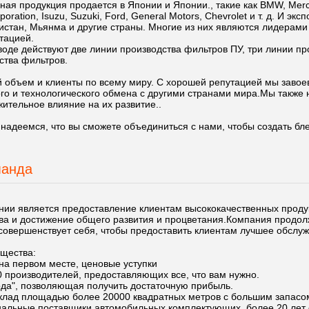
ная продукция продается в Японии и Японии., такие как BMW, Merce
rporation, Isuzu, Suzuki, Ford, General Motors, Chevrolet и т. д. И 
истан, Мьянма и другие страны. Многие из них являются лидерами 
тацией.
воде действуют две линии производства фильтров ПУ, три линии п
ства фильтров.
 объем и клиенты по всему миру. С хорошей репутацией мы завое
го и технологического обмена с другими странами мира.Мы также
жительное влияние на их развитие..
надеемся, что вы сможете объединиться с нами, чтобы создать б
манда
ии является предоставление клиентам высококачественных продук
ва и достижение общего развития и процветания.Компания продолж
совершенствует себя, чтобы предоставить клиентам лучшее обслуж
щества:
на первом месте, ценовые уступки
 производителей, предоставляющих все, что вам нужно.
ода", позволяющая получить достаточную прибыль.
склад площадью более 20000 квадратных метров с большим запасом
льные поставщики автомобильных комплектующих, более 20 лет 