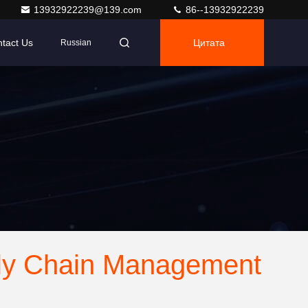
13932922239@139.com
86--13932922239
tact Us
Цитата
Russian
ly Chain Management