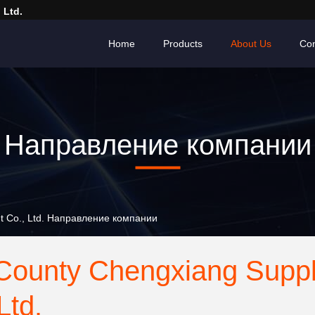
 Ltd.
Home
Products
About Us
Con
Направление компании
t Co., Ltd. Направление компании
County Chengxiang Supp
Ltd.