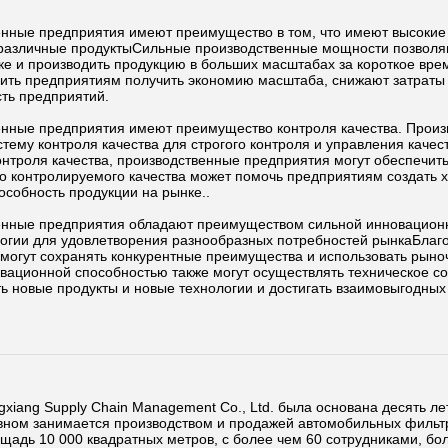
нные предприятия имеют преимущество в том, что имеют высокие
 различные продуктыСильные производственные мощности позволя
ке и производить продукцию в больших масштабах за короткое вр
ить предприятиям получить экономию масштаба, снижают затраты
ть предприятий.
нные предприятия имеют преимущество контроля качества. Прои
тему контроля качества для строгого контроля и управления каче
онтроля качества, производственные предприятия могут обеспечить
 контролируемого качества может помочь предприятиям создать 
особность продукции на рынке..
нные предприятия обладают преимуществом сильной инновационно
огии для удовлетворения разнообразных потребностей рынкаБла
могут сохранять конкурентные преимущества и использовать рын
вационной способностью также могут осуществлять техническое с
ь новые продукты и новые технологии и достигать взаимовыгодны
gxiang Supply Chain Management Co., Ltd. была основана десять л
вном занимается производством и продажей автомобильных фильт
щадь 10 000 квадратных метров, с более чем 60 сотрудниками, бо