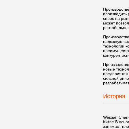
Производстве
производить
спрос на рын
может позвол
рентабельнос
Производстве
надежную сис
технологии к
преимущество
конкурентосп
Производстве
новые технол
предприятия 
сильной инно
разрабатыват
История
Weixian Chen
Китае.В осно
занимает пло